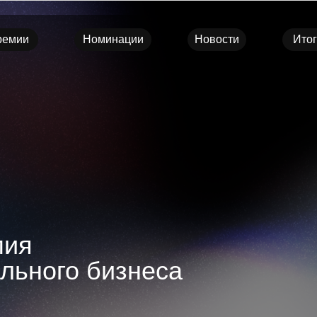
ремии
Номинации
Новости
Итог
ремии
Номинации
Новости
Итог
мия
льного бизнеса